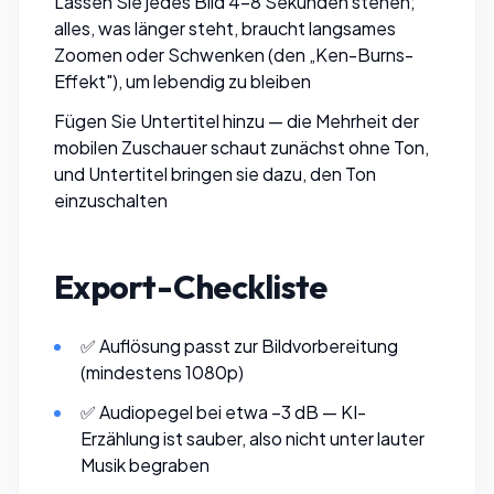
Lassen Sie jedes Bild 4–8 Sekunden stehen;
alles, was länger steht, braucht langsames
Zoomen oder Schwenken (den „Ken-Burns-
Effekt"), um lebendig zu bleiben
Fügen Sie Untertitel hinzu — die Mehrheit der
mobilen Zuschauer schaut zunächst ohne Ton,
und Untertitel bringen sie dazu, den Ton
einzuschalten
Export-Checkliste
✅ Auflösung passt zur Bildvorbereitung
(mindestens 1080p)
✅ Audiopegel bei etwa −3 dB — KI-
Erzählung ist sauber, also nicht unter lauter
Musik begraben