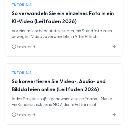
TUTORIALS
So verwandeln Sie ein einzelnes Foto in ein
KI-Video (Leitfaden 2026)
Vor einem Jahr bedeutete es noch, ein Standfoto in ein
bewegtes Video zu verwandeln, in After Effects
Keyframes zu setzen oder einen Motion-Designer zu
7 min read
bezahlen...
TUTORIALS
So konvertieren Sie Video-, Audio- und
Bilddateien online (Leitfaden 2026)
Jedes Projekt stößt irgendwann an eine Format-Mauer.
Ein Kunde schickt eine MOV, die Ihr Editor nicht
importieren will, ein Podcast-Gast mailt eine FLAC,
7 min read
obwohl...