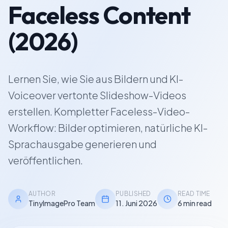
Faceless Content
(2026)
Lernen Sie, wie Sie aus Bildern und KI-
Voiceover vertonte Slideshow-Videos
erstellen. Kompletter Faceless-Video-
Workflow: Bilder optimieren, natürliche KI-
Sprachausgabe generieren und
veröffentlichen.
AUTHOR
PUBLISHED
READ TIME
TinyImagePro Team
11. Juni 2026
6 min read