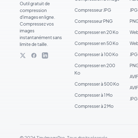
Outil gratuit de
Compresseur JPG
JPG
compression
d'images en ligne.
Compresseur PNG
PNG
Compressez vos
images
Compresser en 20 Ko
Web
instantanément sans
Compresser en 50 Ko
Web
limite de taille.
Compresser à 100 Ko
JPG
Compresser en 200
PNG
Ko
AVIF
Compresser à 500 Ko
AVI
Compresser à 1 Mo
JPG
Compresser à 2 Mo
© 2026 TinyImagePro. Tous droits réservés.