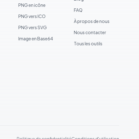
PNG en icône
FAQ
PNG vers ICO
À propos de nous
PNG vers SVG
Nous contacter
Image en Base64
Tous les outils
Politique de confidentialité
Conditions d'utilisation