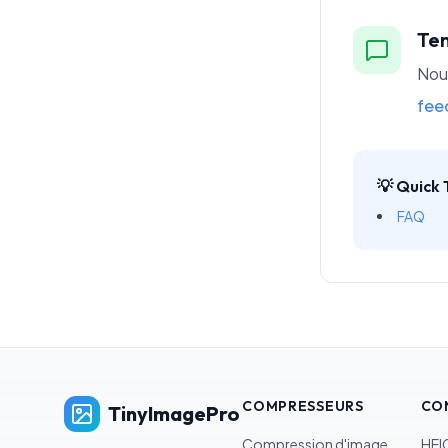
Te
Nou
fee
💡 Quick 
FAQ
COMPRESSEURS
CO
TinyImagePro
Compression d'image
HEI