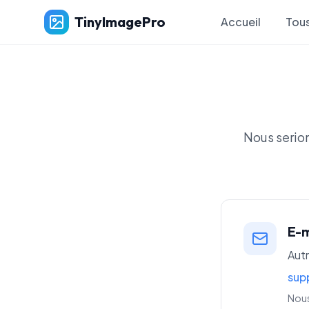
TinyImagePro
Accueil
Tous
Nous serio
E-m
Aut
sup
Nous