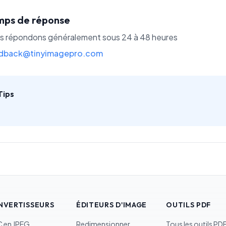
mps de réponse
s répondons généralement sous 24 à 48 heures
dback@tinyimagepro.com
Tips
NVERTISSEURS
ÉDITEURS D'IMAGE
OUTILS PDF
C en JPEG
Redimensionner
Tous les outils PD