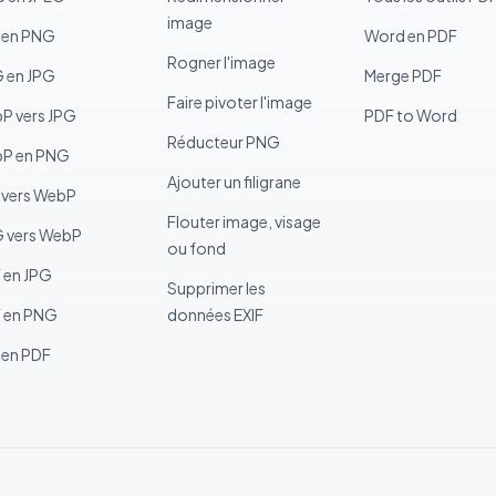
image
 en PNG
Word en PDF
Rogner l'image
 en JPG
Merge PDF
Faire pivoter l'image
P vers JPG
PDF to Word
Réducteur PNG
P en PNG
Ajouter un filigrane
 vers WebP
Flouter image, visage
 vers WebP
ou fond
 en JPG
Supprimer les
F en PNG
données EXIF
 en PDF