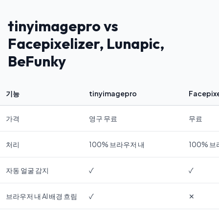
tinyimagepro vs
Facepixelizer, Lunapic,
BeFunky
기능
tinyimagepro
Facepixe
가격
영구 무료
무료
처리
100% 브라우저 내
100% 
자동 얼굴 감지
✓
✓
브라우저 내 AI 배경 흐림
✓
✕