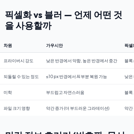
픽셀화 vs 블러 — 언제 어떤 것
을 사용할까
차원
가우시안
픽셀
프라이버시 강도
낮은 반경에서 약함, 높은 반경에서 중간
블록 
되돌릴 수 있는 정도
≤10 px 반경에서 AI 부분 복원 가능
낮은
미학
부드럽고 자연스러움
블록
파일 크기 영향
약간 증가 (더 부드러운 그라데이션)
약간 