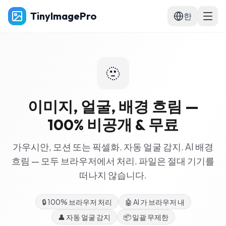
TinyImagePro
한
🫥
이미지, 얼굴, 배경 흐림 —
100% 비공개 & 무료
가우시안, 모션 또는 픽셀화. 자동 얼굴 감지. AI 배경
흐림 — 모두 브라우저에서 처리. 파일은 절대 기기를
떠나지 않습니다.
🔒
100% 브라우저 처리
🤖
AI 가 브라우저 내
👤
자동 얼굴 감지
📦
일괄 무제한