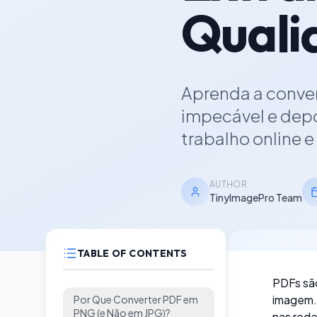
Quali
Aprenda a conve
impecável e depo
trabalho online 
AUTHOR
TinyImagePro Team
TABLE OF CONTENTS
PDFs sã
imagem. 
Por Que Converter PDF em
PNG (e Não em JPG)?
nas rede