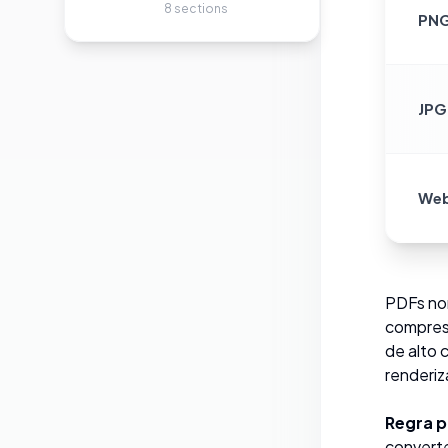
8
sections
PN
JPG
We
PDFs no
compress
de alto 
renderiz
Regra p
convert