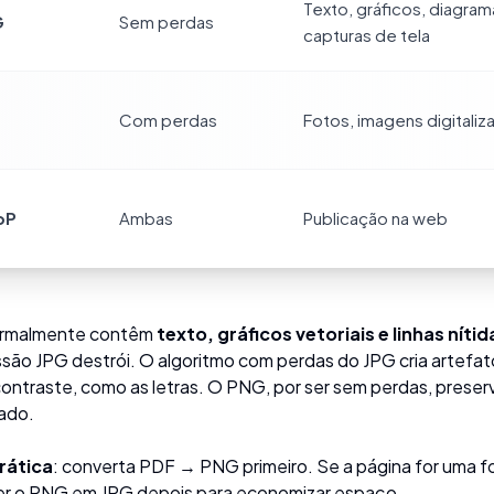
Texto, gráficos, diagram
G
Sem perdas
capturas de tela
Com perdas
Fotos, imagens digitaliz
bP
Ambas
Publicação na web
rmalmente contêm
texto, gráficos vetoriais e linhas nítid
ão JPG destrói. O algoritmo com perdas do JPG cria artefatos
contraste, como as letras. O PNG, por ser sem perdas, prese
ado.
rática
: converta PDF → PNG primeiro. Se a página for uma f
er o PNG em JPG depois para economizar espaço.