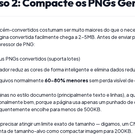
so 2: Compacte os PNGs Ge
cém-convertidos costumam ser muito maiores do que o neces
gina convertida facilmente chega a 2–5MB. Antes de enviar pa
ressor de PNG
:
us PNGs convertidos (suporta lotes)
ador reduz as cores de forma inteligente e elimina dados re
rquivos normalmente
60–80% menores
sem perda visível de
inas no estilo documento (principalmente texto e linhas), a
nalmente bem, porque a página usa apenas um punhado de co
quentemente encolhe para menos de 500KB.
precisar atingir um limite exato de tamanho — digamos, um 
nta de tamanho-alvo como
compactar imagem para 200KB
.