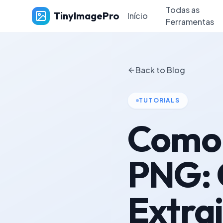
Todas as
TinyImagePro
Início
Ferramentas
Back to Blog
TUTORIALS
Como 
PNG: 
Extra