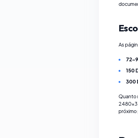
document
Esco
As págin
72–9
150 
300 
Quanto 
2480×350
próximo