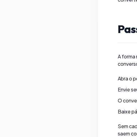
Pas
A forma
convers
Abra o
p
Envie se
O conve
Baixe pá
Sem cada
saem co