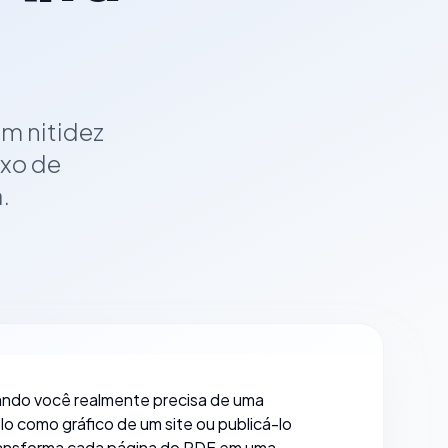
m nitidez
uxo de
.
ando você realmente precisa de uma
o como gráfico de um site ou publicá-lo
 transforma cada página do PDF em uma