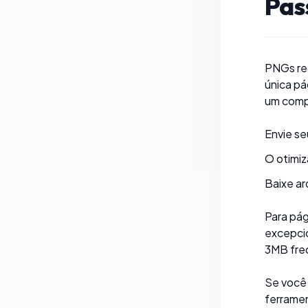
Pas
PNGs re
única pá
um
comp
Envie se
O otimiz
Baixe a
Para pág
excepcio
3MB fre
Se você 
ferrame