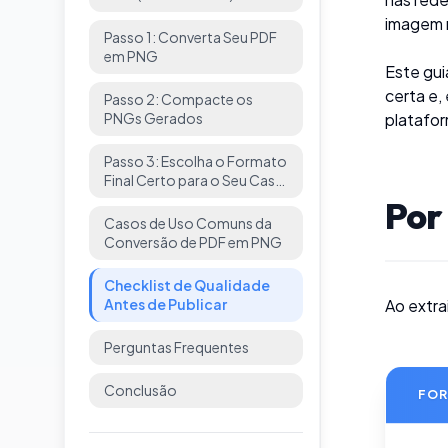
imagem n
Passo 1: Converta Seu PDF
em PNG
Este gui
certa e,
Passo 2: Compacte os
PNGs Gerados
platafo
Passo 3: Escolha o Formato
Final Certo para o Seu Caso
de Uso
Por
Casos de Uso Comuns da
Conversão de PDF em PNG
Checklist de Qualidade
Antes de Publicar
Ao extra
Perguntas Frequentes
Conclusão
FO