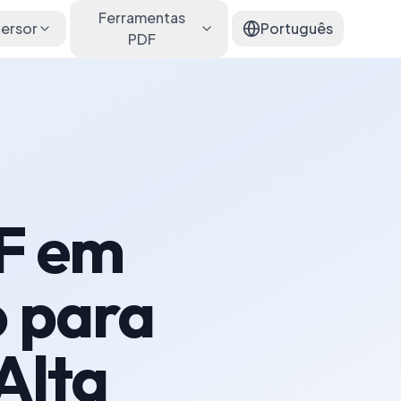
Ferramentas
ersor
Português
PDF
F em
 para
Alta