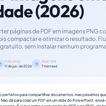
dade (2026)
rter páginas de PDF em imagens PNG co
is compactar e otimizar o resultado. Fl
e gratuito, sem instalar nenhum programa
PUBLISHED
READ TIME
11 de jun. de 2026
7 min read
o perfeitos para compartilhar documentos, mas péssimos qu
Não dá para colar um PDF em um slide do PowerPoint, enviá-l
s sociais. É aí que entra a conversão de PDF para PNG: ela