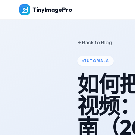
TinyImagePro
Back to Blog
TUTORIALS
如何
视频
南（2