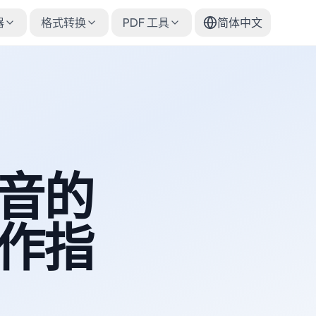
器
格式转换
PDF 工具
简体中文
音的
作指