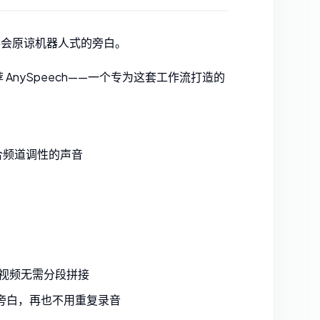
不会原谅机器人式的旁白。
荐
AnySpeech
——一个专为这套工作流打造的
合频道调性的声音
科普视频无需分段拼接
来旁白，再也不用重复录音