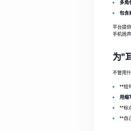
多角
包含
平台提
手机扬
为"
不管用
**
用缩
**
**