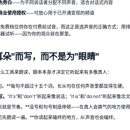
色旁白
——为不同说话者分配不同声音，适合对话式内容
商业使用授权
——可放心用于已开通变现的频道
供免费档位供你在付费前试音，而这正是选声音的正确方式：用
声器试听——因为你的观众就在那里。
耳朵"而写，而不是为"眼睛"
什么工具来朗读，脚本本身才决定它听起来有多像真人：
短句。**每句不超过十五个词。长从句在任何声音里都显得生硬。
写。
"It's"和"don't"听起来像说话；"it is"和"do not"听起来像
标点就是节奏。**逗号和句号制造停顿——在真人会换气的地方使
自己先朗读一遍。**你读起来磕绊的地方，AI 声音也会磕绊。