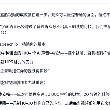
无露脸视频的成败就在这一步。观众可以原谅普通的画面，但绝
I 文字转语音已经跨过了普通听众分不出真人朗读的门槛。我们推
平台：
speech.io
，粘贴你的脚本
0+ 种语言的 100+ 个 AI 声音
中挑选——逐个试听，直到找到符
载 MP3 格式的旁白
为主音轨拖进你的视频剪辑软件
功能对视频创作者尤其重要：
本支持
——单次可处理多达 50,000 字符的脚本，20 分钟的
克隆
——录制 10–30 秒你自己的声音，之后每条视频都能用它