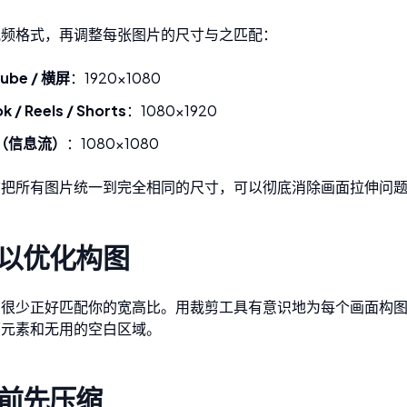
视频格式，再
调整每张图片的尺寸
与之匹配：
ube / 横屏
：1920×1080
k / Reels / Shorts
：1080×1920
（信息流）
：1080×1080
前把所有图片统一到完全相同的尺寸，可以彻底消除画面拉伸问
以优化构图
片很少正好匹配你的宽高比。用
裁剪工具
有意识地为每个画面构图
面元素和无用的空白区域。
前先压缩