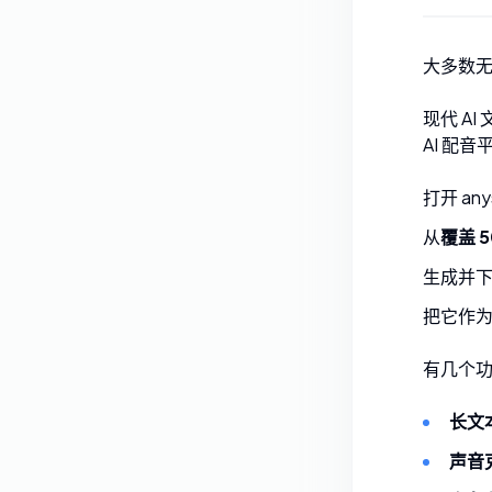
大多数
现代 A
AI 配音
打开
any
从
覆盖 5
生成并下
把它作
有几个
长文
声音