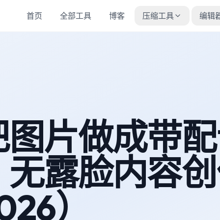
首页
全部工具
博客
压缩工具
编辑
把图片做成带配
：无露脸内容创
026）