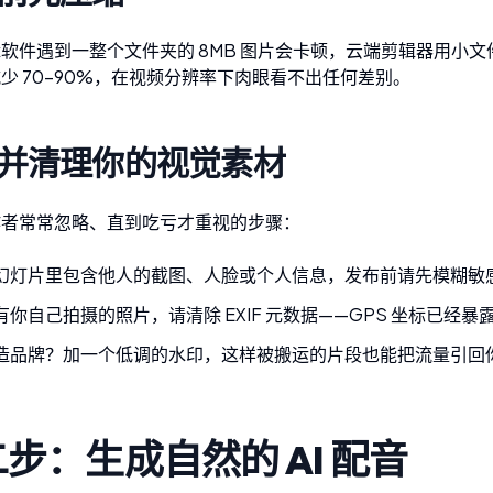
软件遇到一整个文件夹的 8MB 图片会卡顿，云端剪辑器用小
少 70–90%，在视频分辨率下肉眼看不出任何差别。
并清理你的视觉素材
作者常常忽略、直到吃亏才重视的步骤：
幻灯片里包含他人的截图、人脸或个人信息，发布前请先
模糊敏
有你自己拍摄的照片，请
清除 EXIF 元数据
——GPS 坐标已经暴
造品牌？
加一个低调的水印
，这样被搬运的片段也能把流量引回
步：生成自然的 AI 配音