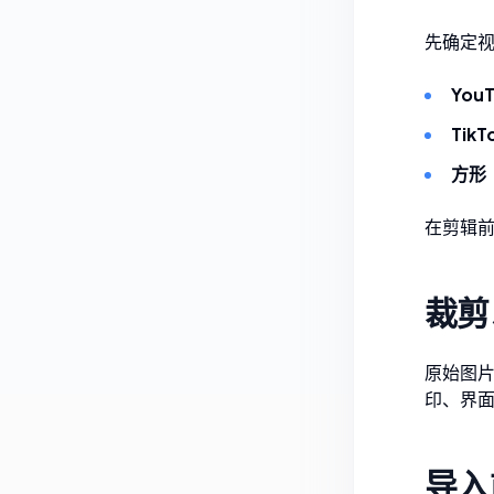
先确定
YouT
TikTo
方形
在剪辑
裁剪
原始图
印、界
导入