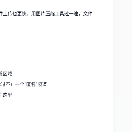
文件上传也更快。用
图片压缩工具
过一遍，文件
感区域
露过不止一个"匿名"频道
你这里