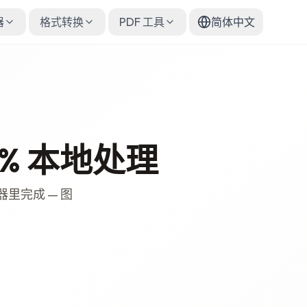
器
格式转换
PDF 工具
简体中文
0% 本地处理
里完成 — 图