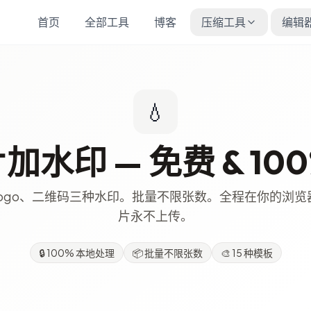
首页
全部工具
博客
压缩工具
编辑
💧
水印 — 免费 & 10
ogo、二维码三种水印。批量不限张数。全程在你的浏览器
片永不上传。
🔒
100% 本地处理
📦
批量不限张数
🎨
15 种模板