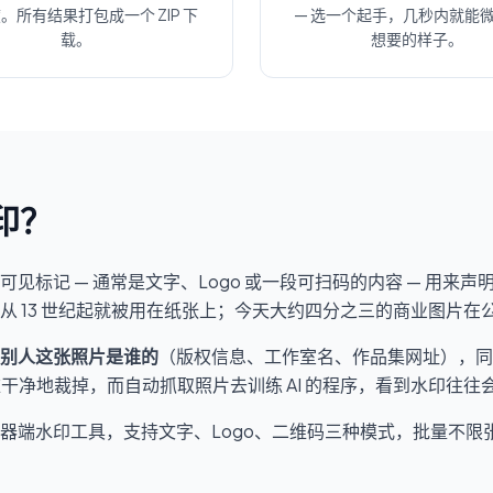
。所有结果打包成一个 ZIP 下
— 选一个起手，几秒内就能
载。
想要的样子。
印？
可见标记 — 通常是文字、Logo 或一段可扫码的内容 — 用来
 13 世纪起就被用在纸张上；今天大约
四分之三的商业图片
在
别人这张照片是谁的
（版权信息、工作室名、作品集网址），同
难干净地裁掉，而自动抓取照片去训练 AI 的程序，看到水印往往
器端水印工具，支持文字、Logo、二维码三种模式，批量不限