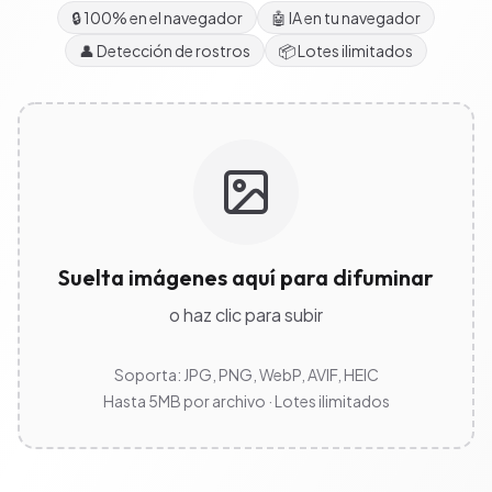
🔒
100% en el navegador
🤖
IA en tu navegador
👤
Detección de rostros
📦
Lotes ilimitados
Suelta imágenes aquí para difuminar
o haz clic para subir
Soporta: JPG, PNG, WebP, AVIF, HEIC
Hasta 5MB por archivo · Lotes ilimitados