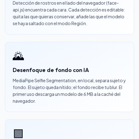
Detección de rostros en el lado del navegador (face-
api.js) encuentra cada cara. Cada detección es editable:
quita las que quieras conservar, añade las que el modelo
se haya saltado con el modo Región.
🌄
Desenfoque de fondo con IA
MediaPipe Selfie Segmentation, en local, separa sujeto y
fondo. El sujeto queda nítido; el fondo recibe tu blur. El
primer uso descarga un modelo de 6 MB a la caché del
navegador.
🟪