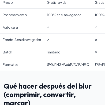
Precio
Gratis, a vida
Gratis
Procesamiento
100% en el navegador
100% e
Auto cara
✓
✓
Fondo IA en el navegador
✓
✕
Batch
Ilimitado
✕
Formatos
JPG/PNG/WebP/AVIF/HEIC
JPG/
Qué hacer después del blur
(comprimir, convertir,
marcar)