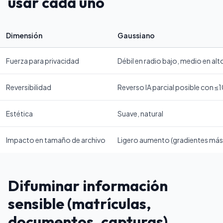
usar cada uno
Dimensión
Gaussiano
Fuerza para privacidad
Débil en radio bajo, medio en alt
Reversibilidad
Reverso IA parcial posible con ≤1
Estética
Suave, natural
Impacto en tamaño de archivo
Ligero aumento (gradientes más
Difuminar información
sensible (matrículas,
documentos, capturas)