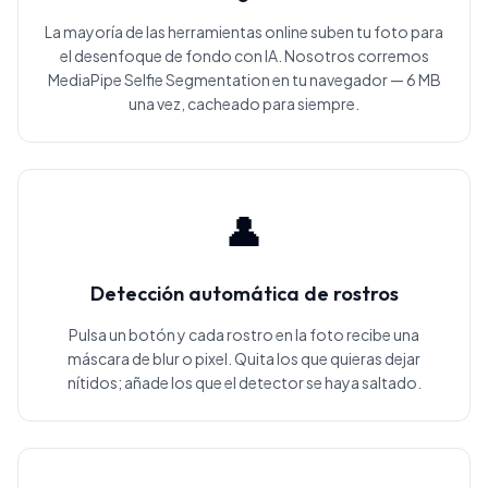
La mayoría de las herramientas online suben tu foto para
el desenfoque de fondo con IA. Nosotros corremos
MediaPipe Selfie Segmentation en tu navegador — 6 MB
una vez, cacheado para siempre.
👤
Detección automática de rostros
Pulsa un botón y cada rostro en la foto recibe una
máscara de blur o pixel. Quita los que quieras dejar
nítidos; añade los que el detector se haya saltado.