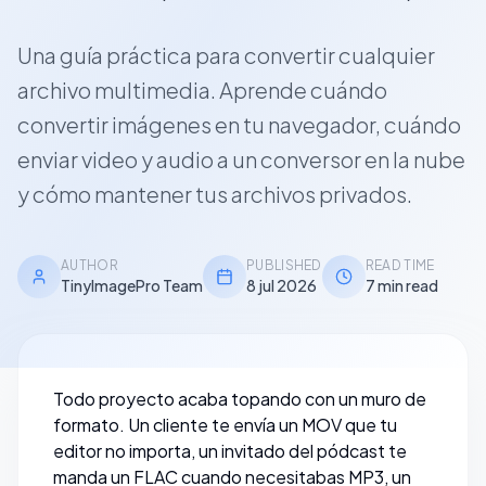
Una guía práctica para convertir cualquier
archivo multimedia. Aprende cuándo
convertir imágenes en tu navegador, cuándo
enviar video y audio a un conversor en la nube
y cómo mantener tus archivos privados.
AUTHOR
PUBLISHED
READ TIME
TinyImagePro Team
8 jul 2026
7 min read
Todo proyecto acaba topando con un muro de
formato. Un cliente te envía un MOV que tu
editor no importa, un invitado del pódcast te
manda un FLAC cuando necesitabas MP3, un