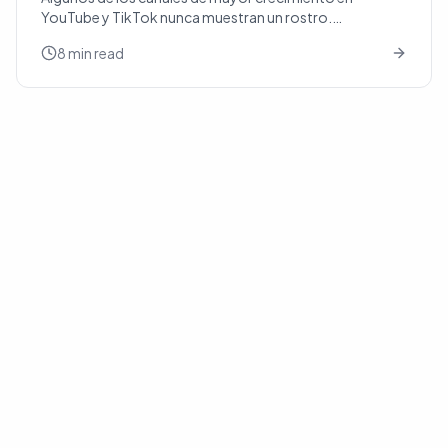
YouTube y TikTok nunca muestran un rostro.
Recorridos de productos, explicativos de historia, tours
8 min read
inmobiliarios...