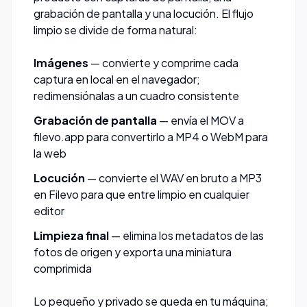
grabación de pantalla y una locución. El flujo
limpio se divide de forma natural:
Imágenes
—
convierte
y
comprime
cada
captura en local en el navegador;
redimensiónalas
a un cuadro consistente
Grabación de pantalla
— envía el MOV a
filevo.app
para convertirlo a MP4 o WebM para
la web
Locución
— convierte el WAV en bruto a MP3
en
Filevo
para que entre limpio en cualquier
editor
Limpieza final
—
elimina los metadatos
de las
fotos de origen y exporta una
miniatura
comprimida
Lo pequeño y privado se queda en tu máquina;