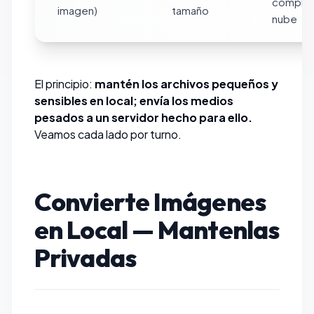
complejo
imagen)
tamaño
nube
El principio:
mantén los archivos pequeños y
sensibles en local; envía los medios
pesados a un servidor hecho para ello.
Veamos cada lado por turno.
Convierte Imágenes
en Local — Mantenlas
Privadas