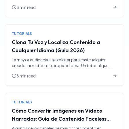
en After Effects o pagarle a un diseñador de
8 min read
movimiento. ...
TUTORIALS
Clona Tu Voz y Localiza Contenido a
Cualquier Idioma (Guía 2026)
La mayor audiencia sin explotar para casi cualquier
creador no está en su propio idioma. Un tutorial que
funciona bien en inglés tiene una audiencia
8 min read
hispanohabl...
TUTORIALS
Cómo Convertir Imágenes en Videos
Narrados: Guía de Contenido Faceless
(2026)
Algunos de los canales de mayor crecimiento en