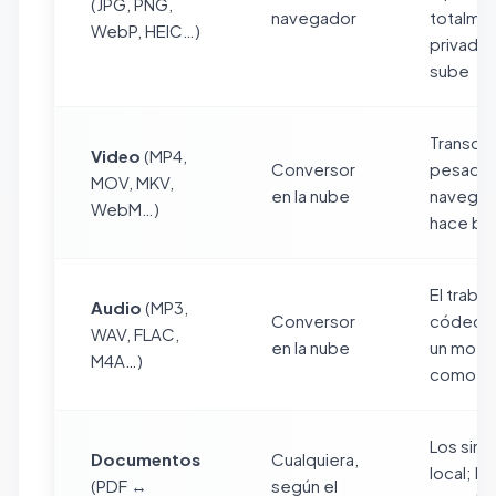
(JPG, PNG,
navegador
totalme
WebP, HEIC…)
privados
sube
Transcod
Video
(MP4,
Conversor
pesada 
MOV, MKV,
en la nube
navegad
WebM…)
hace bi
El traba
Audio
(MP3,
Conversor
códec n
WAV, FLAC,
en la nube
un motor
M4A…)
como F
Los simp
Documentos
Cualquiera,
local; lo
(PDF ↔
según el