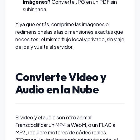
imágenes?
Convierte JPG en un PDF
sin
subir nada.
Y ya que estás,
comprime las imágenes
o
redimensiónalas
a las dimensiones exactas que
necesites: el mismo flujo local y privado, sin viaje
de ida y vuelta al servidor.
Convierte Video y
Audio en la Nube
El video y el audio son otro animal.
Transcodificar un MP4 a WebM, o un FLAC a
MP3, requiere motores de códec reales
(FFmpeg, libvips) haciendo cómputo serio: el