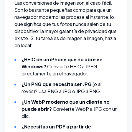
Las conversiones de imagen son el caso fácil.
Son lo bastante pequeñas como para que un
navegador moderno las procese al instante, lo
que significa que tus fotos nunca salen de tu
dispositivo: la mayor garantía de privacidad que
existe. Si tu tarea es de imagen a imagen, hazla
en local:
¿HEIC de un iPhone que no abre en
Windows?
Convierte HEIC a JPEG
directamente en el navegador.
¿Un PNG que necesita ser JPG
(o al
revés)? Usa
PNG a JPG
o
JPG a PNG
.
¿Un WebP moderno que un cliente no
puede abrir?
Convierte WebP a JPG
con un
clic.
¿Necesitas un PDF a partir de