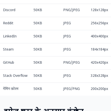
Discord
50KB
PNG/JPEG
128x128px
Reddit
50KB
JPEG
256x256px
LinkedIn
50KB
JPEG
400x400px
Steam
50KB
JPEG
184x184px
GitHub
50KB
PNG/JPEG
420x420px
Stack Overflow
50KB
JPEG
328x328px
गेमिंग फ़ोरम
50KB
JPEG/PNG
200x200px