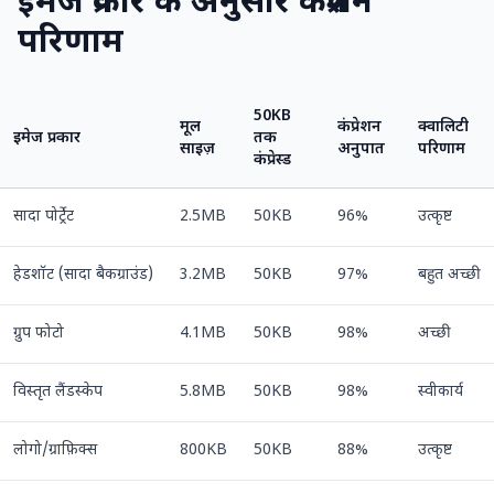
इमेज प्रकार के अनुसार कंप्रेशन
परिणाम
50KB
मूल
कंप्रेशन
क्वालिटी
इमेज प्रकार
तक
साइज़
अनुपात
परिणाम
कंप्रेस्ड
सादा पोर्ट्रेट
2.5MB
50KB
96%
उत्कृष्ट
हेडशॉट (सादा बैकग्राउंड)
3.2MB
50KB
97%
बहुत अच्छी
ग्रुप फोटो
4.1MB
50KB
98%
अच्छी
विस्तृत लैंडस्केप
5.8MB
50KB
98%
स्वीकार्य
लोगो/ग्राफ़िक्स
800KB
50KB
88%
उत्कृष्ट