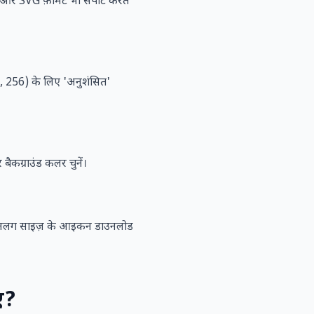
र SVG फ़ॉर्मेट भी सपोर्ट करते
8, 256) के लिए 'अनुशंसित'
बैकग्राउंड कलर चुनें।
अलग-अलग साइज़ के आइकन डाउनलोड
ए?