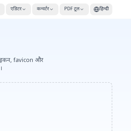
एडिटर
कन्वर्टर
PDF टूल
हिन्दी
s आइकन, favicon और
।