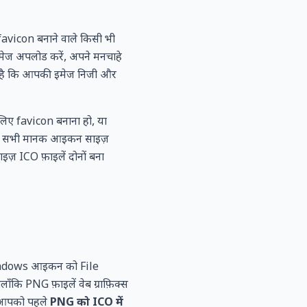
ट favicon बनाने वाले किसी भी
मेज अपलोड करें, अपने मनचाहे
करता है कि आपकी इमेज निजी और
लिए favicon बनाना हो, या
रा टूल सभी मानक आइकन साइज़
़ ICO फ़ाइलें दोनों बना
ै। Windows आइकन को File
ालाँकि PNG फ़ाइलें वेब ग्राफ़िक्स
ा—आपको पहले
PNG को ICO में