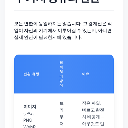
모든 변환이 동일하지는 않습니다. 그 경계선은 작
업이 자신의 기기에서 이루어질 수 있는지, 아니면
실제 연산이 필요한지에 있습니다.
최
적
처
변환 유형
이유
리
방
식
브
작은 파일,
이미지
라
빠르고 완전
(JPG,
우
히 비공개 —
PNG,
저
아무것도 업
WebP,