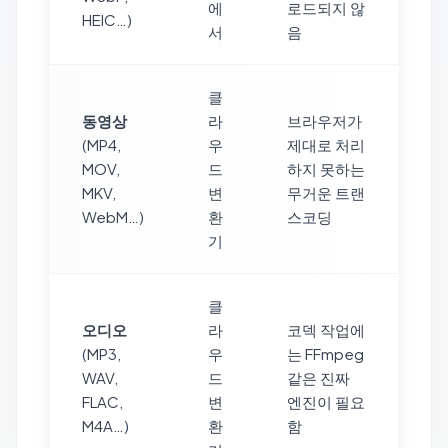
에
로드되지 않
HEIC…)
서
음
클
동영상
라
브라우저가
(MP4,
우
제대로 처리
MOV,
드
하지 못하는
MKV,
변
무거운 트랜
WebM…)
환
스코딩
기
클
오디오
라
코덱 작업에
(MP3,
우
는 FFmpeg
WAV,
드
같은 진짜
FLAC,
변
엔진이 필요
M4A…)
환
함