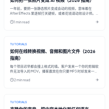
如何把一张照片变成 AI 视频（2026 指南）
一年前，要把一张静态照片变成会动的视频，意味着在
After Effects 里逐帧打关键帧，或者花钱请动效设计师。而
今天，你只需把一张图片交给 AI 模型，用一句话描述你想要
1 min read
的运动，不到一分钟就能拿回一段短片。产品图会平移旋
转，人像会眨眼转头，风景里的云会飘动、水面会泛起涟
漪。 不过，成品的好坏完全取决于你喂给模型的...
TUTORIALS
如何在线转换视频、音频和图片文件（2026
指南）
每个项目迟早都会撞上格式的墙。客户发来一个你的剪辑软
件无法导入的 MOV，播客嘉宾在你只要 MP3 时却发来一个
FLAC，设计师交出一堆你团队里半数人都打不开的 HEIC 照
2 min read
片。格式转换是数字工作中最不起眼的"管道工程"——而做
错的代价，是上传的文件躺在某个陌生人的服务器上、成品
被打上水印，或者一个"免费"工具在给你...
TUTORIALS