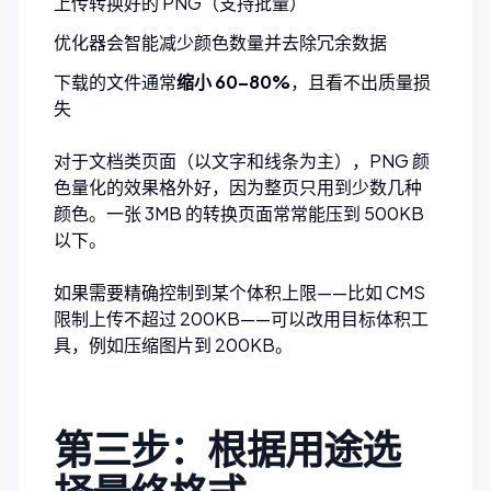
上传转换好的 PNG（支持批量）
优化器会智能减少颜色数量并去除冗余数据
下载的文件通常
缩小 60–80%
，且看不出质量损
失
对于文档类页面（以文字和线条为主），PNG 颜
色量化的效果格外好，因为整页只用到少数几种
颜色。一张 3MB 的转换页面常常能压到 500KB
以下。
如果需要精确控制到某个体积上限——比如 CMS
限制上传不超过 200KB——可以改用目标体积工
具，例如
压缩图片到 200KB
。
第三步：根据用途选