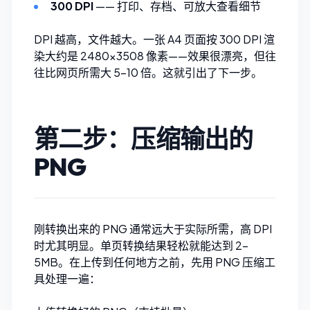
300 DPI
—— 打印、存档、可放大查看细节
DPI 越高，文件越大。一张 A4 页面按 300 DPI 渲
染大约是 2480×3508 像素——效果很漂亮，但往
往比网页所需大 5–10 倍。这就引出了下一步。
第二步：压缩输出的
PNG
刚转换出来的 PNG 通常远大于实际所需，高 DPI
时尤其明显。单页转换结果轻松就能达到 2–
5MB。在上传到任何地方之前，先用
PNG 压缩工
具
处理一遍：