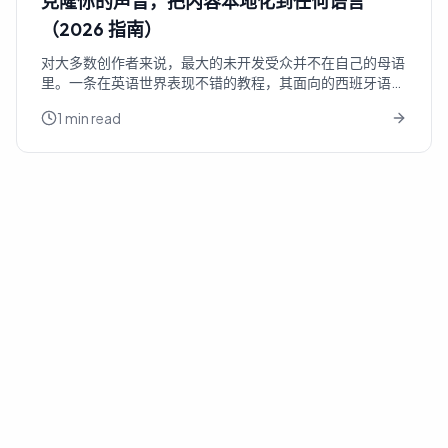
克隆你的声音，把内容本地化到任何语言
（2026 指南）
对大多数创作者来说，最大的未开发受众并不在自己的母语
里。一条在英语世界表现不错的教程，其面向的西班牙语受
众规模是它的 5 倍，印地语受众更是有过之而无不及，还有
1 min read
十几个几乎没人在做他们想看的内容的市场。更多人没有去
争取这些受众，原因很简单：用另一种语言把所有东西重录
一遍既昂贵又缓慢，而且通常需要一副你并不具备的嗓音。
A...