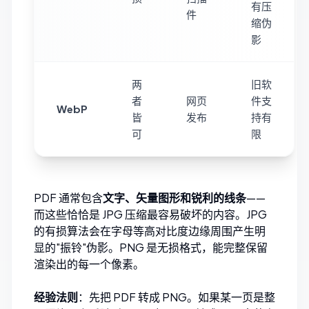
有压
件
缩伪
影
两
旧软
者
网页
件支
WebP
皆
发布
持有
可
限
PDF 通常包含
文字、矢量图形和锐利的线条
——
而这些恰恰是 JPG 压缩最容易破坏的内容。JPG
的有损算法会在字母等高对比度边缘周围产生明
显的"振铃"伪影。PNG 是无损格式，能完整保留
渲染出的每一个像素。
经验法则
：先把 PDF 转成 PNG。如果某一页是整