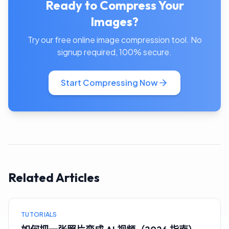
Ready to Compress Your
Images?
Try our free online image compression tool. No
signup required, 100% secure.
Start Compressing Now
Related Articles
TUTORIALS