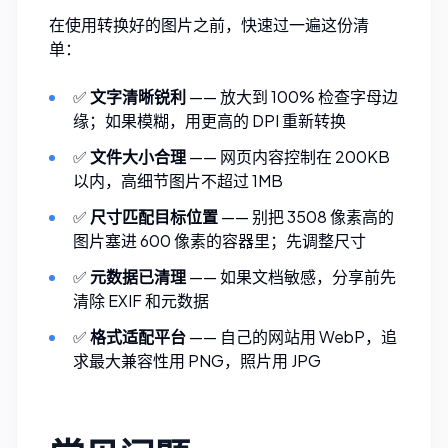
在使用转换好的图片之前，快速过一遍这份清
单：
✅
文字清晰锐利
—— 放大到 100% 检查字母边
缘；如果模糊，用更高的 DPI 重新转换
✅
文件大小合理
—— 网页内容控制在 200KB
以内，高细节图片不超过 1MB
✅
尺寸匹配目标位置
—— 别把 3508 像素高的
图片塞进 600 像素的容器里；先调整尺寸
✅
元数据已清理
—— 如果文档敏感，分享前先
清除 EXIF 和元数据
✅
格式适配平台
—— 自己的网站用 WebP，追
求最大兼容性用 PNG，照片用 JPG