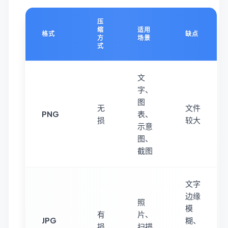
压
缩
适用
格式
缺点
方
场景
式
文
字、
图
无
文件
PNG
表、
损
较大
示意
图、
截图
文字
边缘
照
模
有
片、
JPG
糊、
损
扫描