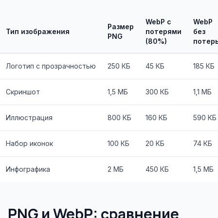
WebP с
WebP
Размер
Тип изображения
потерями
без
PNG
(80%)
потер
Логотип с прозрачностью
250 КБ
45 КБ
185 КБ
Скриншот
1,5 МБ
300 КБ
1,1 МБ
Иллюстрация
800 КБ
160 КБ
590 КБ
Набор иконок
100 КБ
20 КБ
74 КБ
Инфографика
2 МБ
450 КБ
1,5 МБ
PNG и WebP: сравнение