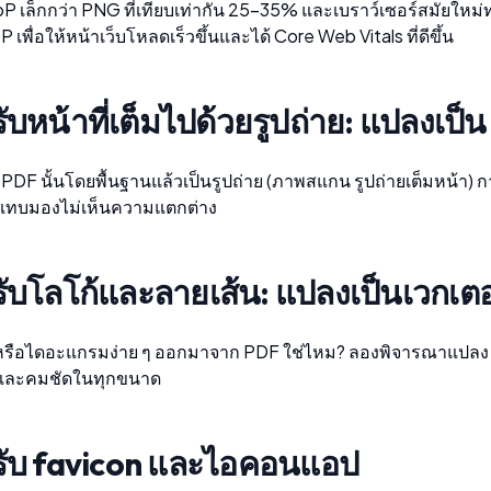
P เล็กกว่า PNG ที่เทียบเท่ากัน 25–35% และเบราว์เซอร์สมัยใหม่
bP
เพื่อให้หน้าเว็บโหลดเร็วขึ้นและได้ Core Web Vitals ที่ดีขึ้น
ับหน้าที่เต็มไปด้วยรูปถ่าย: แปลงเป็
PDF นั้นโดยพื้นฐานแล้วเป็นรูปถ่าย (ภาพสแกน รูปถ่ายเต็มหน้า)
ก
ทบมองไม่เห็นความแตกต่าง
ับโลโก้และลายเส้น: แปลงเป็นเวกเต
้หรือไดอะแกรมง่าย ๆ ออกมาจาก PDF ใช่ไหม? ลองพิจารณา
แปลง
ดและคมชัดในทุกขนาด
ับ favicon และไอคอนแอป