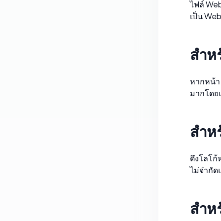
ไฟล์ Web
เป็น We
สำหร
หากหน้า 
มากโดยแ
สำหร
ดึงโลโก
ไม่จำกั
สำหร