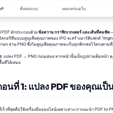
bP
ทั้งสองแบบ
เผยแพร่บนเว็บ
ไป PDF มักประกอบด้วย
ข้อความ กราฟิกเวกเตอร์ และเส้นที่คมชัด
—
ัลกอริทึมแบบสูญเสียคุณภาพของ JPG จะสร้างอาร์ติแฟกต์ "ringing
อักษร ส่วน PNG ซึ่งไม่สูญเสียคุณภาพจะเก็บทุกพิกเซลไว้ตรงตามท
ๆ
: แปลง PDF → PNG ก่อนเสมอ หากหน้านั้นเป็นรูปถ่ายเต็มหน้า 
้นที่ได้เสมอ
นตอนที่ 1: แปลง PDF ของคุณเป
ที่เร็วที่สุดคือใช้เครื่องมือออนไลน์เฉพาะทาง เราแนะนำ
PDF to 