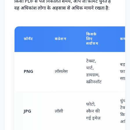
किसी PDF से पेज निकालते समय, आप जो फ़ॉर्मेट चुनते हैं
वह अधिकांश लोगों के अहसास से अधिक मायने रखता है:
किसके
फ़ॉर्मेट
कंप्रेशन
लिए
कमज़ो
सर्वोत्तम
टेक्स्ट,
बड़ा
चार्ट,
PNG
लॉसलेस
फ़ाइल
डायग्राम,
साइज़
स्क्रीनशॉट
धुंधले
फोटो,
टेक्स्ट
JPG
लॉसी
स्कैन की
किनारे
गई इमेज
आर्टिफ