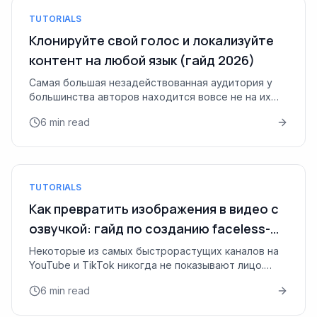
TUTORIALS
Клонируйте свой голос и локализуйте
контент на любой язык (гайд 2026)
Самая большая незадействованная аудитория у
большинства авторов находится вовсе не на их
родном языке. У туториала, который хорошо
6 min read
заходит на английском, есть и...
TUTORIALS
Как превратить изображения в видео с
озвучкой: гайд по созданию faceless-
контента (2026)
Некоторые из самых быстрорастущих каналов на
YouTube и TikTok никогда не показывают лицо.
Обзоры продуктов, исторические разборы, туры
6 min read
по недвижимости, рецепты ...