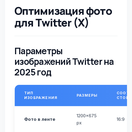
Оптимизация фото
для Twitter (X)
Параметры
изображений Twitter на
2025 год
ТИП
СООТ
РАЗМЕРЫ
ИЗОБРАЖЕНИЯ
СТОРО
1200×675
Фото в ленте
16:9
px