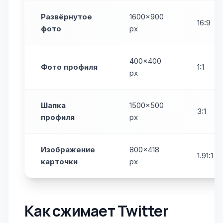
Развёрнутое
1600×900
16:9
фото
px
400×400
Фото профиля
1:1
px
Шапка
1500×500
3:1
профиля
px
Изображение
800×418
1.91:1
карточки
px
Как сжимает Twitter