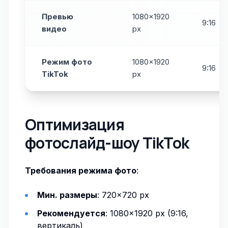
Превью
1080×1920
9:16
видео
px
Режим фото
1080×1920
9:16
TikTok
px
Оптимизация
фотослайд-шоу TikTok
Требования режима фото
:
Мин. размеры
: 720×720 px
Рекомендуется
: 1080×1920 px (9:16,
вертикаль)