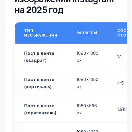
на 2025 год
ТИП
СООТ
РАЗМЕРЫ
ИЗОБРАЖЕНИЯ
СТОР
Пост в ленте
1080×1080
1:1
(квадрат)
px
Пост в ленте
1080×1350
4:5
(вертикаль)
px
Пост в ленте
1080×566
1.91:1
(горизонталь)
px
1080×1920