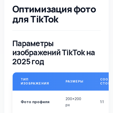
Оптимизация фото
для TikTok
Параметры
изображений TikTok на
2025 год
ТИП
СООТ
РАЗМЕРЫ
ИЗОБРАЖЕНИЯ
СТОР
200×200
Фото профиля
1:1
px