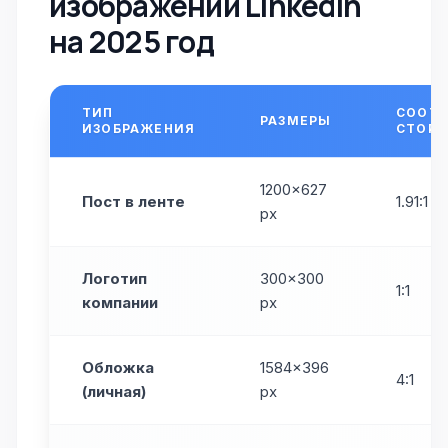
изображений LinkedIn
на 2025 год
ТИП
СООТ
РАЗМЕРЫ
ИЗОБРАЖЕНИЯ
СТОРО
1200×627
Пост в ленте
1.91:1
px
Логотип
300×300
1:1
компании
px
Обложка
1584×396
4:1
(личная)
px