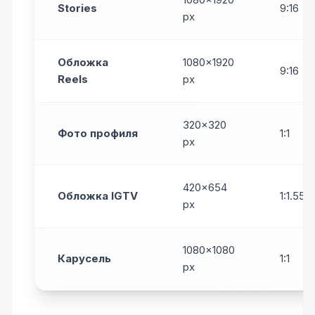
Stories
9:16
px
Обложка
1080×1920
9:16
Reels
px
320×320
Фото профиля
1:1
px
420×654
Обложка IGTV
1:1.55
px
1080×1080
Карусель
1:1
px