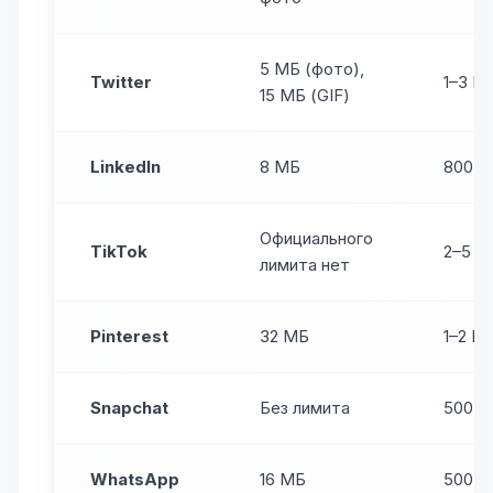
5 МБ (фото),
Twitter
1–3 М
15 МБ (GIF)
LinkedIn
8 МБ
800 К
Официального
TikTok
2–5 М
лимита нет
Pinterest
32 МБ
1–2 М
Snapchat
Без лимита
500 К
WhatsApp
16 МБ
500 К