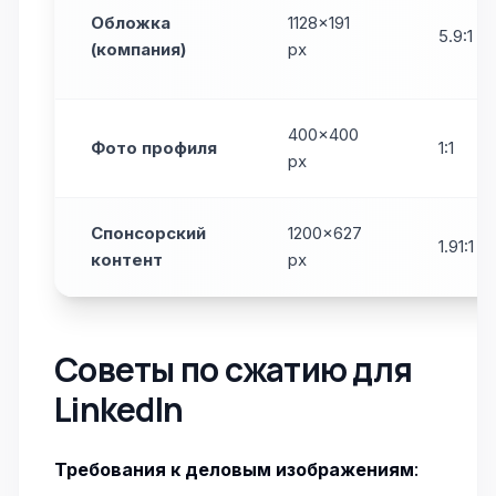
Обложка
1128×191
5.9:1
(компания)
px
400×400
Фото профиля
1:1
px
Спонсорский
1200×627
1.91:1
контент
px
Советы по сжатию для
LinkedIn
Требования к деловым изображениям
: