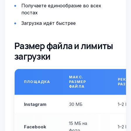
Получаете единообразие во всех
постах
Загрузка идёт быстрее
Размер файла и лимиты
загрузки
МАКС.
РЕКО
ПЛОЩАДКА
РАЗМЕР
РАЗМ
ФАЙЛА
Instagram
30 МБ
1–2 М
15 МБ на
Facebook
1–2 М
фото