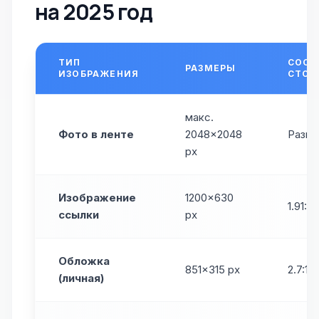
на 2025 год
ТИП
СООТ
РАЗМЕРЫ
ИЗОБРАЖЕНИЯ
СТОР
макс.
Фото в ленте
2048×2048
Разно
px
Изображение
1200×630
1.91:1
ссылки
px
Обложка
851×315 px
2.7:1
(личная)