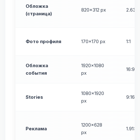
Обложка
820×312 px
2.63:1
(страница)
Фото профиля
170×170 px
1:1
Обложка
1920×1080
16:9
события
px
1080×1920
Stories
9:16
px
1200×628
Реклама
1.91:1
px